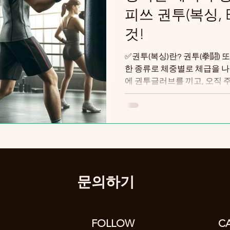
피쓰 권투(복싱, B
것!
✅권투(복싱)란? 권투(拳鬪) 또
한 종류로 체중별로 체급을 나
에 권투글러브를 끼고, 오직
을 쓰러뜨리는 스포츠다. 하체
발...
문의하기
FOLLOW
C